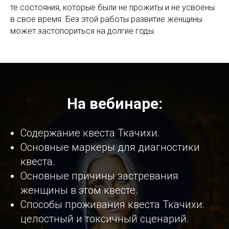
те состояния, которые были не прожиты и не усвоены
в свое время. Без этой работы развитие женщины
может застопориться на долгие годы.
На вебинаре:
Содержание квеста Ткачихи.
Основные маркеры для диагностики
квеста.
Основные причины застревания
женщины в этом квесте.
Способы проживания квеста Ткачихи:
целостный и токсичный сценарий.